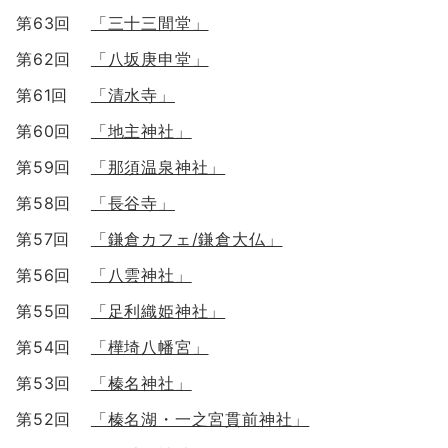
第63回
「三十三間堂」
第62回
「八坂庚申堂」
第61回
「清水寺」
第60回
「地主神社」
第59回
「那須温泉神社」
第58回
「長谷寺」
第57回
「鎌倉カフェ/鎌倉大仏」
第56回
「八雲神社」
第55回
「足利織姫神社」
第54回
「樺埼八幡宮」
第53回
「榛名神社」
第52回
「榛名湖・一之宮貫前神社」