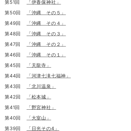
第51回
「伊香保神社」
第50回
「沖縄 その５」
第49回
「沖縄 その４」
第48回
「沖縄 その３」
第47回
「沖縄 その２」
第46回
「沖縄 その１」
第45回
「天龍寺」
第44回
「河津七滝七福神」
第43回
「北川温泉」
第42回
「松本城」
第41回
「野宮神社」
第40回
「大室山」
第39回
「日光その4」