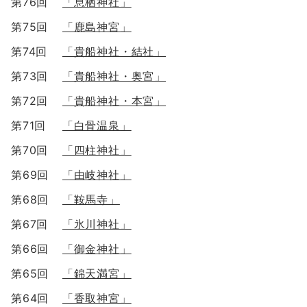
第76回
「息栖神社」
第75回
「鹿島神宮」
第74回
「貴船神社・結社」
第73回
「貴船神社・奥宮」
第72回
「貴船神社・本宮」
第71回
「白骨温泉」
第70回
「四柱神社」
第69回
「由岐神社」
第68回
「鞍馬寺」
第67回
「氷川神社」
第66回
「御金神社」
第65回
「錦天満宮」
第64回
「香取神宮」