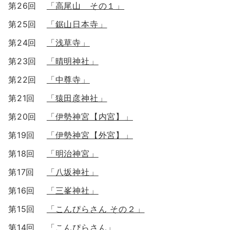
第26回
「高尾山 その１」
第25回
「鋸山日本寺」
第24回
「浅草寺」
第23回
「晴明神社」
第22回
「中尊寺」
第21回
「猿田彦神社」
第20回
「伊勢神宮【内宮】」
第19回
「伊勢神宮【外宮】」
第18回
「明治神宮」
第17回
「八坂神社」
第16回
「三峯神社」
第15回
「こんぴらさん その２」
第14回
「こんぴらさん」