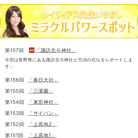
第157回
「諏訪北斗神社」
今回は長野県にある諏訪北斗神社と万治の石仏をレポートしま
す…
第156回
「春日大社」
第155回
「三溪園」
第154回
「来宮神社」
第153回
「サイパン」
第152回
「上高地2」
第151回
「上高地1」