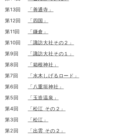
第13回
「善通寺」
第12回
「四国」
第11回
「鎌倉」
第10回
「諏訪大社その２」
第9回
「諏訪大社その１」
第8回
「箱根神社」
第7回
「水木しげるロード」
第6回
「八重垣神社」
第5回
「玉造温泉」
第4回
「松江 その２」
第3回
「松江」
第2回
「出雲 その２」