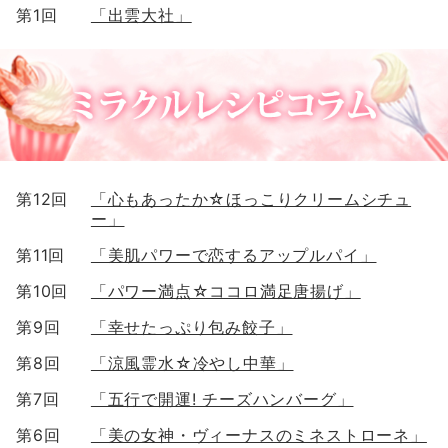
第1回
「出雲大社」
第12回
「心もあったか☆ほっこりクリームシチュ
ー」
第11回
「美肌パワーで恋するアップルパイ」
第10回
「パワー満点☆ココロ満足唐揚げ」
第9回
「幸せたっぷり包み餃子」
第8回
「涼風霊水☆冷やし中華」
第7回
「五行で開運! チーズハンバーグ」
第6回
「美の女神・ヴィーナスのミネストローネ」