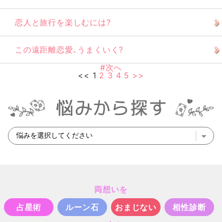
恋人と旅行を楽しむには?
この遠距離恋愛､うまくいく?
#次へ
<< 1
2
3
4
5
>>
両想いを
占星術
ルーン石
おまじない
相性診断