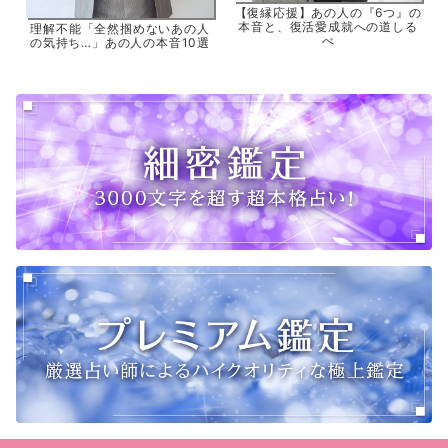
【復縁応援】あの人の『6つ』の
本音と、復活愛成就への道しる
理解不能「全然掴めないあの人
べ
の気持ち…」あの人の本音10選