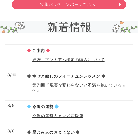
特集バックナンバーはこちら
◆
◆
ご案内
細密・プレミアム鑑定の購入について
8/10
◆
◆
幸せと癒しのフォーチュンレッスン
第71回『現実が変わらないと不満を抱いている人
へ』
8/9
◆
◆
今週の運勢
今週の運勢＆メンズ恋愛運
8/8
◆
◆
星よみ人のおまじない