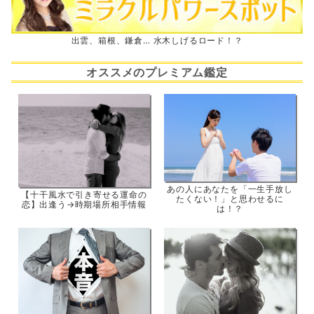
出雲、箱根、鎌倉… 水木しげるロード！？
オススメのプレミアム鑑定
あの人にあなたを「一生手放し
【十干風水で引き寄せる運命の
たくない！」と思わせるに
恋】出逢う→時期場所相手情報
は！？