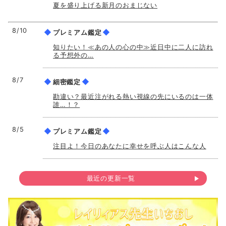
夏を盛り上げる新月のおまじない
8/10
◆
◆
プレミアム鑑定
知りたい！≪あの人の心の中≫近日中に二人に訪れ
る予想外の…
8/7
◆
◆
細密鑑定
勘違い？最近注がれる熱い視線の先にいるのは一体
誰…！？
8/5
◆
◆
プレミアム鑑定
注目よ！今日のあなたに幸せを呼ぶ人はこんな人
最近の更新一覧