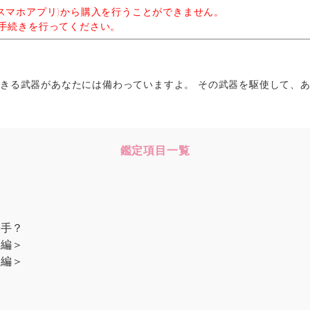
ome(スマホアプリ)から購入を行うことができません。
から購入手続きを行ってください。
できる武器があなたには備わっていますよ。 その武器を駆使して、
鑑定項目一覧
相手？
昼編＞
夜編＞