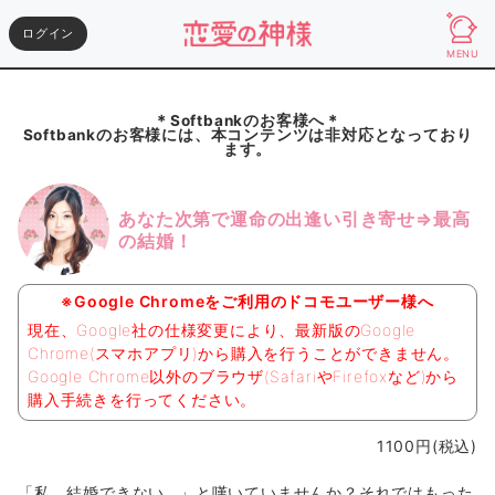
ログイン
MENU
＊Softbankのお客様へ＊
Softbankのお客様には、本コンテンツは非対応となっており
ます。
あなた次第で運命の出逢い引き寄せ⇒最高
の結婚！
※Google Chromeをご利用のドコモユーザー様へ
現在、Google社の仕様変更により、最新版のGoogle
Chrome(スマホアプリ)から購入を行うことができません。
Google Chrome以外のブラウザ(SafariやFirefoxなど)から
購入手続きを行ってください。
1100円(税込)
「私、結婚できない…」と嘆いていませんか？それではもった